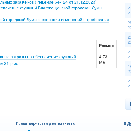
льных заказчиков (Решение 64-124 от 21.12.2023)
еспечение функций Благовещенской городской Думы
2
2
й городской Думы о внесении изменений в требования
2
2
2
2
Размер
2
вные затраты на обеспечение функций
4.73
2
МБ
№ 21-р.pdf
1
2
2
2
Правотворческая деятельность
О Д