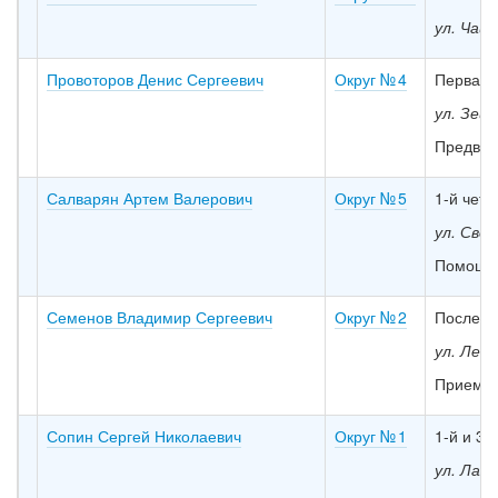
ул. Чайк
Провоторов Денис Сергеевич
Округ № 4
Первая с
ул. Зейс
Предвар
Салварян Артем Валерович
Округ № 5
1-й четв
ул. Своб
Помощн
Семенов Владимир Сергеевич
Округ № 2
Последн
ул. Лени
Прием 
Сопин Сергей Николаевич
Округ № 1
1-й и 3-
ул. Лазо