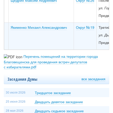
Щедрин Максим Андреевич
Округ № 26
Последни
ул. Горь
Предвар
Якименко Михаил Александрович
Округ № 19
Третий в
ул. Дья
Предвар
Перечень помещений на территории города
Благовещенска для проведения встреч депутатов
с избирателями.pdf
все заседания
Заседания Думы
30 июля 2026
Тридцатое заседание
25 июня 2026
Двадцать девятое заседание
28 мая 2026
Двадцать седьмое заседание