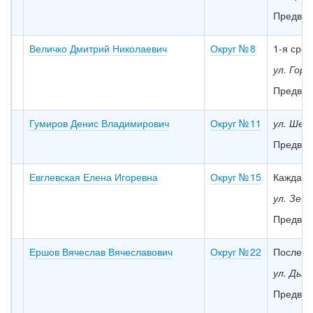
Предвар
Величко Дмитрий Николаевич
Округ № 8
1-я сред
ул. Горь
Предвар
Гумиров Денис Владимирович
Округ № 11
ул. Шевч
Предвар
Евглевская Елена Игоревна
Округ № 15
Каждая с
ул. Зейс
Предвар
Ершов Вячеслав Вячеславович
Округ № 22
Последн
ул. Дья
Предвар