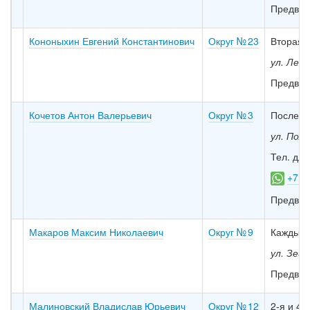
Предвар
Кононыхин Евгений Константинович
Округ № 23
Вторая с
ул. Лени
Предвар
Кочетов Антон Валерьевич
Округ № 3
Последни
ул. Пол
Тел. для
+7 9
Предвар
Макаров Максим Николаевич
Округ № 9
Каждый 3
ул. Зей
Предвар
Малиновский Владислав Юрьевич
Округ № 12
2-я и 4-