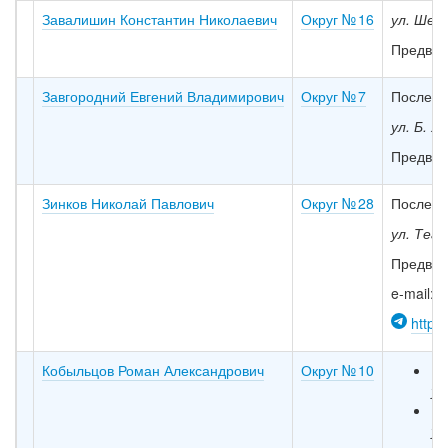
Завалишин Константин Николаевич
Округ № 16
ул. Шевч
Предвар
Завгородний Евгений Владимирович
Округ № 7
Последни
ул. Б. Х
Предвар
Зинков Николай Павлович
Округ № 28
Последн
ул. Теа
Предвар
e-mail:
d
https
Кобыльцов Роман Александрович
Округ № 10
Ка
ул
Ка
ул