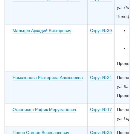
ул. Лени
Телефон
Мальцев Аркадий Викторович
Округ № 30
1-
Мо
2-
с.
Предвар
Намаконова Екатерина Алексеевна
Округ № 24
Последни
ул. Кали
Предвар
Оганнисян Рафик Меружанович
Округ № 17
Последн
ул. Горь
Попов Степан Вячеславович
Округ № 25
Последни