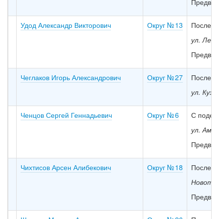
Предвар
Удод Александр Викторович
Округ № 13
Последн
ул. Лен
Предвар
Чеглаков Игорь Александрович
Округ № 27
Последн
ул. Куз
Ченцов Сергей Геннадьевич
Округ № 6
С подель
ул. Амур
Предвар
Чихтисов Арсен Алибекович
Округ № 18
Последни
Новотро
Предвар