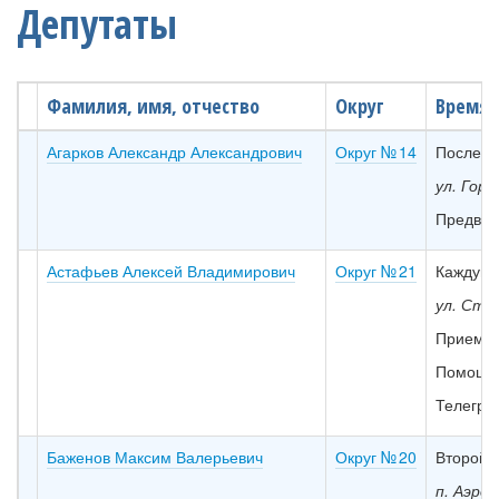
Депутаты
Фамилия, имя, отчество
Округ
Время 
Агарков Александр Александрович
Округ № 14
Последн
ул. Горь
Предвар
Астафьев Алексей Владимирович
Округ № 21
Каждую 
ул. Студ
Приемн
Помощн
Телегра
Баженов Максим Валерьевич
Округ № 20
Второй 
п. Аэро