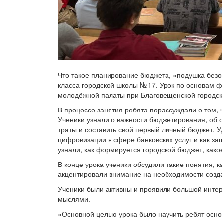
Что такое планирование бюджета, «подушка безо
класса городской школы № 17. Урок по основам 
молодёжной палаты при Благовещенской городск
В процессе занятия ребята порассуждали о том, ч
Ученики узнали о важности бюджетирования, об о
траты и составить свой первый личный бюджет. 
цифровизации в сфере банковских услуг и как з
узнали, как формируется городской бюджет, како
В конце урока ученики обсудили такие понятия, к
акцентировали внимание на необходимости созд
Ученики были активны и проявили большой интере
мыслями.
«Основной целью урока было научить ребят осн