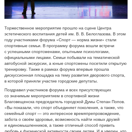
Торжественное мероприятие прошло на сцене Центра
эстетического воспитания детей им. В. В. Белоглазова. В этом
году участниками форума «Спорт — норма жизни» стали
спортивные семьи. В программу форума вошли встречи
с успешными спортсменами, опытными психологами,
официальными лицами. Семьи побывали на тематической
автобусной экскурсии, а юные спортсмены посетили открытую
тренировку. Также в рамках форума впервые прошла
дискуссионная площадка на тему развития дворового спорта,
в которой приняли участие городские депутаты.
Поздравил участников форума и всех присутствующих
со значимым мероприятием в спортивной жизни
Благовещенска председатель городской Думы Степан Попов.
«Вы показали, что спорт объединяет поколения, а также, что
семейный спорт — это интересное времяпрепровождение,
забота о своём здоровье, возможность найти новых друзей
и единомышленников, а также отличный способ привить
любовь к физической активности своим детям. И я уверен, что