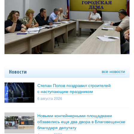
все новости
Новости
Степан Попов поздравил строителей
с наступающим праздником
6 августа 2026
Новыми контейнерными площадками
обзавелись еще два двора в Благовещенске
благодаря депутату