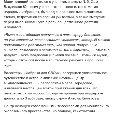
Малиновский
встретился с учениками школы № 5. Сам
Владислав Юрьевич учился в этой школе и, как отметил
народный избранник, был рад снова оказаться в знакомых
стенах, встретиться со своими учителями, а также выступить
перед школьниками уже в роли общественного деятеля
и педагога.
«Было очень
здорово
вернуться в атмосферу детства,
но уже взрослым, состоявшимся человеком, который может
поделиться с ребятами тем, как знания, полученные
в школе, помогают в реальной жизни и карьере»
, — отметил
депутат. Также Владислав Юрьевич посетил школьный музей,
который открылся после масштабного ремонта в прошлом
году.
Волонтёры «Фабрики для СВОих» совершили увлекательное
путешествие в астрономический научный центр
в Благовещенске. Он расположен в селе Передовое,
и является настоящей точкой притяжения для всех, кто
интересуется космосом. Экскурсия прошла при поддержке
депутата по 3 избирательному округу
Антона
Кочетова
.
Центр оснащён современными телескопами для мониторинга
околоземного пространства, но главное, как отметили