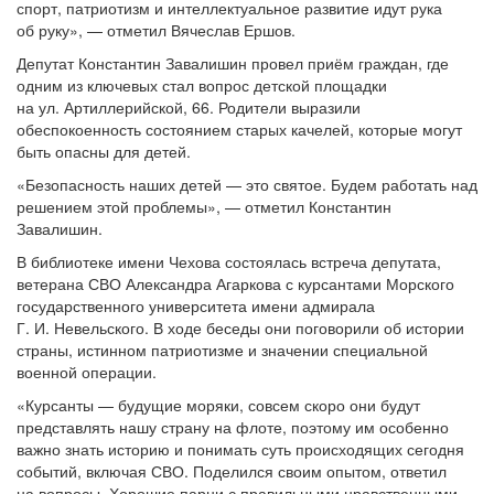
спорт, патриотизм и интеллектуальное развитие идут рука
об руку», — отметил Вячеслав Ершов.
Депутат Константин Завалишин провел приём граждан, где
одним из ключевых стал вопрос детской площадки
на ул. Артиллерийской, 66. Родители выразили
обеспокоенность состоянием старых качелей, которые могут
быть опасны для детей.
«Безопасность наших детей — это святое. Будем работать над
решением этой проблемы», — отметил Константин
Завалишин.
В библиотеке имени Чехова состоялась встреча депутата,
ветерана СВО Александра Агаркова с курсантами Морского
государственного университета имени адмирала
Г. И. Невельского. В ходе беседы они поговорили об истории
страны, истинном патриотизме и значении специальной
военной операции.
«Курсанты — будущие моряки, совсем скоро они будут
представлять нашу страну на флоте, поэтому им особенно
важно знать историю и понимать суть происходящих сегодня
событий, включая СВО. Поделился своим опытом, ответил
на вопросы. Хорошие парни с правильными нравственными