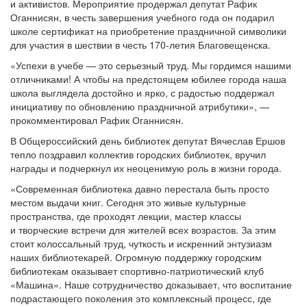
и активистов. Мероприятие продержал депутат Рафик
Оганнисян, в честь завершения учебного года он подарил
школе сертификат на приобретение праздничной символики
для участия в шествии в честь 170-летия Благовещенска.
«Успехи в учебе — это серьезный труд. Мы гордимся нашими
отличниками! А чтобы на предстоящем юбилее города наша
школа выглядела достойно и ярко, с радостью поддержал
инициативу по обновлению праздничной атрибутики», —
прокомментировал Рафик Оганнисян.
В Общероссийский день библиотек депутат Вячеслав Ершов
тепло поздравил коллектив городских библиотек, вручил
награды и подчеркнул их неоценимую роль в жизни города.
«Современная библиотека давно перестала быть просто
местом выдачи книг. Сегодня это живые культурные
пространства, где проходят лекции, мастер классы
и творческие встречи для жителей всех возрастов. За этим
стоит колоссальный труд, чуткость и искренний энтузиазм
наших библиотекарей. Огромную поддержку городским
библиотекам оказывает спортивно-патриотический клуб
«Машина». Наше сотрудничество доказывает, что воспитание
подрастающего поколения это комплексный процесс, где