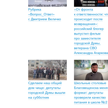
Рубрика
«От фронта
«Вопрос_Ответ»
к ответственности: чт
с Дмитрием Величко
происходит после
возвращения»:
российский блогер
выпустил фильм
про заместителя
городской Думы,
ветерана СВО
Александра Агаркова
Сделаем наш общий
Школьные столовые
дом чище: депутаты
Благовещенска мен
городской Думы вышли
формат: депутаты
на субботник
проверили качество
питания в школе № 2