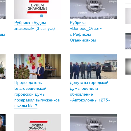
Рубрика «Будем
Рубрика
знакомы!» (3 выпуск)
«Вопрос_Ответ»
вым
с Рафиком
Оганнисяном
Председатель
Депутаты городской
Благовещенской
Думы оценили
городской Думы
обновление
поздравил выпускников
«Автоколонны 1275»
школы № 17