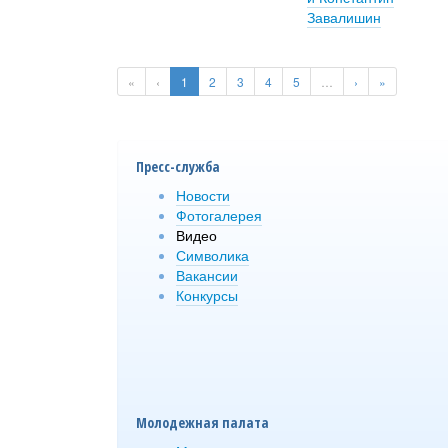
Завалишин
Страницы
«
‹
1
2
3
4
5
…
›
»
Пресс-служба
Новости
Фотогалерея
Видео
Символика
Вакансии
Конкурсы
Молодежная палата