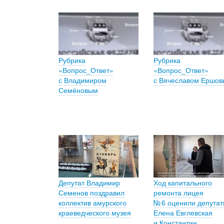
Рубрика
Рубрика
«Вопрос_Ответ»
«Вопрос_Ответ»
с Владимиром
с Вячеславом Ершо
Семёновым
Депутат Владимир
Ход капитального
Семенов поздравил
ремонта лицея
коллектив амурского
№ 6 оценили депута
краеведческого музея
Елена Евглевская
и Константин