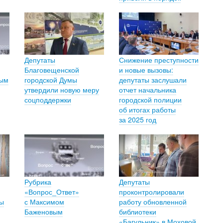
Депутаты
Снижение преступности
Благовещенской
и новые вызовы:
вым
городской Думы
депутаты заслушали
утвердили новую меру
отчет начальника
соцподдержки
городской полиции
об итогах работы
за 2025 год
Рубрика
Депутаты
«Вопрос_Ответ»
проконтролировали
ты
с Максимом
работу обновленной
Баженовым
библиотеки
«Багульник» в Моховой