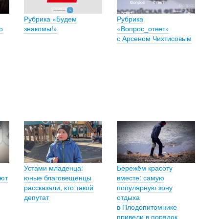
Рубрика «Будем
Рубрика
о
знакомы!»
«Вопрос_ответ»
с Арсеном Чихтисовым
Устами младенца:
Бережём красоту
яют
юные благовещенцы
вместе: самую
рассказали, кто такой
популярную зону
депутат
отдыха
в Плодопитомнике
привели в порядок