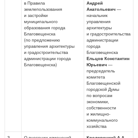
в Правила
Андрей
землепользования
Анатольевич
—
и застройки
начальник
муниципального
управления
образования города
архитектуры
Благовещенска
и градостроительства
(по предложению
администрации
управления архитектуры
города
и градостроительства
Благовещенска
администрации города
Ельцов Константин
Благовещенска)
Юрьевич
—
председатель
комитета
Благовещенской
городской Думы
по вопросам
экономики,
собственности
и жилищно-
коммунального
хозяйства
3.
О внесении изменений
Кролевецкий А.А.