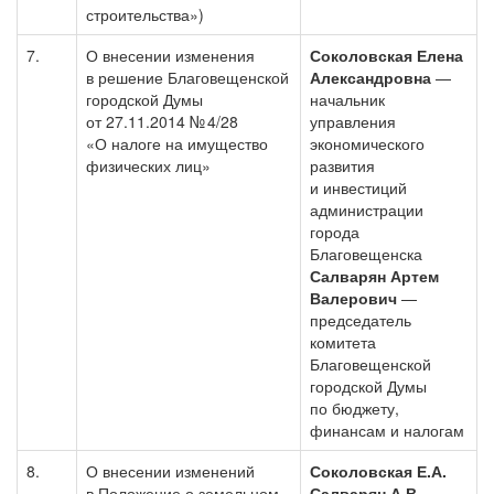
строительства»)
7.
О внесении изменения
Соколовская Елена
в решение Благовещенской
Александровна
—
городской Думы
начальник
от 27.11.2014 № 4/28
управления
«О налоге на имущество
экономического
физических лиц»
развития
и инвестиций
администрации
города
Благовещенска
Салварян Артем
Валерович
—
председатель
комитета
Благовещенской
городской Думы
по бюджету,
финансам и налогам
8.
О внесении изменений
Соколовская Е.А.
в Положение о земельном
Салварян А.В.